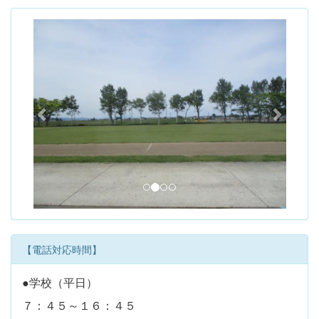
p
n
r
e
e
x
v
t
i
o
u
s
【電話対応時間】
●学校（平日）
７：４５～１６：４５