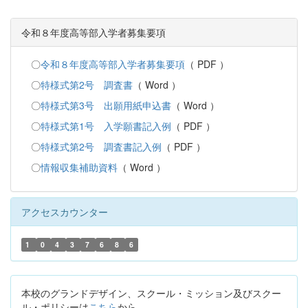
令和８年度高等部入学者募集要項
〇
令和８年度高等部入学者募集要項
（ PDF ）
〇
特様式第2号 調査書
（ Word ）
〇
特様式第3号 出願用紙申込書
（ Word ）
〇
特様式第1号 入学願書記入例
（ PDF ）
〇
特様式第2号 調査書記入例
（ PDF ）
〇
情報収集補助資料
（ Word ）
アクセスカウンター
1
0
4
3
7
6
8
6
本校のグランドデザイン、スクール・ミッション及びスクー
ル・ポリシーは
こちら
から