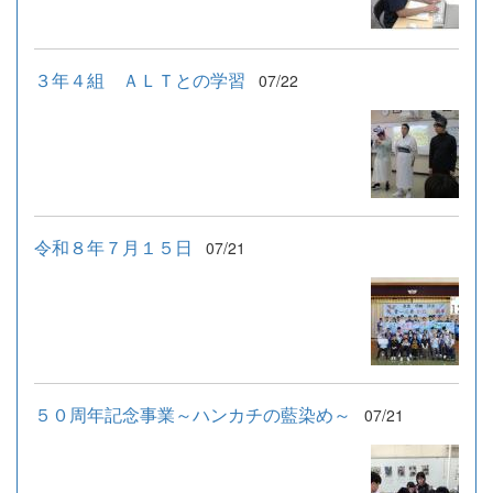
３年４組 ＡＬＴとの学習
07/22
令和８年７月１５日
07/21
５０周年記念事業～ハンカチの藍染め～
07/21