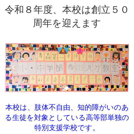
令和８年度、本校は創立５０
周年を迎えます
p
n
r
e
e
x
v
t
i
o
u
s
本校は、肢体不自由、知的障がいのあ
る生徒を対象としている
高等部単独の
特別支援学校です。