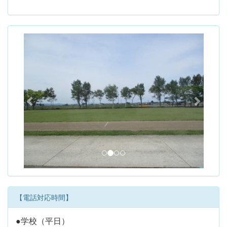
p
n
r
e
e
x
v
t
i
o
u
s
【電話対応時間】
●学校（平日）