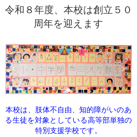
令和８年度、本校は創立５０
周年を迎えます
p
n
r
e
e
x
v
t
i
o
u
s
本校は、肢体不自由、知的障がいのあ
る生徒を対象としている
高等部単独の
特別支援学校です。