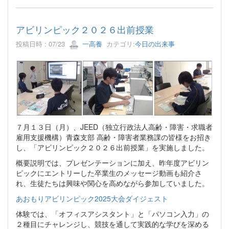
アビリンピック２０２６出前授業
投稿日時 : 07/23
一高養
カテゴリ:
今日の出来事
７月１３日（月）、JEED（独立行政法人高齢・障害・求職者
雇用支援機構）青森支部 高齢・障害者業務課の皆様をお招き
し、「アビリンピック２０２６出前授業」を実施しました。
概要説明では、プレゼンテーションに加え、昨年度アビリン
ピックにエントリーした卒業生のメッセージ動画も紹介さ
れ、生徒たちは興味や関心を高めながら参加していました。
あおもりアビリンピック2025大会ダイジェスト
体験では、「オフィスアシスタント」と「パソコン入力」の
２種目にチャレンジし、競技を通して実践的な学びを深める