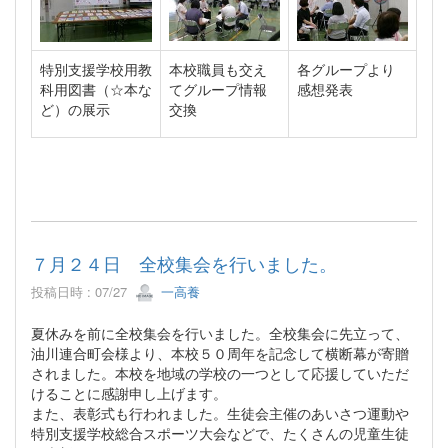
特別支援学校用教
本校職員も交え
各グループより
科用図書（☆本な
てグループ情報
感想発表
ど）の展示
交換
７月２４日 全校集会を行いました。
投稿日時 : 07/27
一高養
夏休みを前に全校集会を行いました。全校集会に先立って、
油川連合町会様より、本校５０周年を記念して横断幕が寄贈
されました。本校を地域の学校の一つとして応援していただ
けることに感謝申し上げます。
また、表彰式も行われました。生徒会主催のあいさつ運動や
特別支援学校総合スポーツ大会などで、たくさんの児童生徒