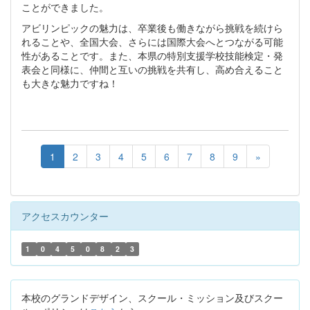
ことができました。
アビリンピックの魅力は、卒業後も働きながら挑戦を続けら
れることや、全国大会、さらには国際大会へとつながる可能
性があることです。また、本県の特別支援学校技能検定・発
表会と同様に、仲間と互いの挑戦を共有し、高め合えること
も大きな魅力ですね！
1
2
3
4
5
6
7
8
9
»
アクセスカウンター
1
0
4
5
0
8
2
3
本校のグランドデザイン、スクール・ミッション及びスクー