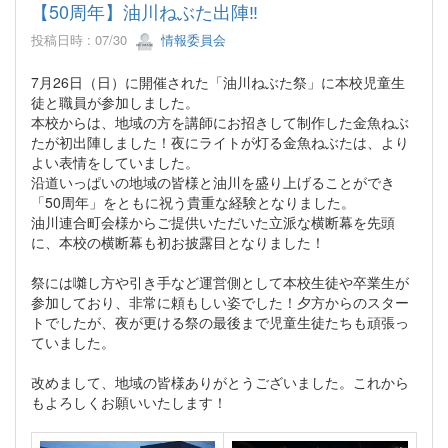
【50周年】油川ねぶた出陣‼
投稿日時 : 07/30
情報委員会
7月26日（日）に開催された「油川ねぶた祭」に本校児童生
徒と職員が参加しました。
本校からは、地域の方を講師にお招きして制作した金魚ねぶ
たが初出陣しました！夜にライトが灯る金魚ねぶたは、より
よい表情をしていました。
沿道いっぱいの地域の皆様と油川を盛り上げることができ
「50周年」をともに祝う貴重な経験となりました。
油川連合町会様からご提供いただいた立派な横断幕を先頭
に、本校の横断幕も初お披露目となりました！
祭には囃し方や引き手など運営側として本校生徒や卒業生が
参加しており、非常に頼もしい姿でした！夕方からのスター
トでしたが、夜が更ける祭の最後まで児童生徒たちも頑張っ
ていました。
改めまして、地域の皆様ありがとうございました。これから
もよろしくお願いいたします！