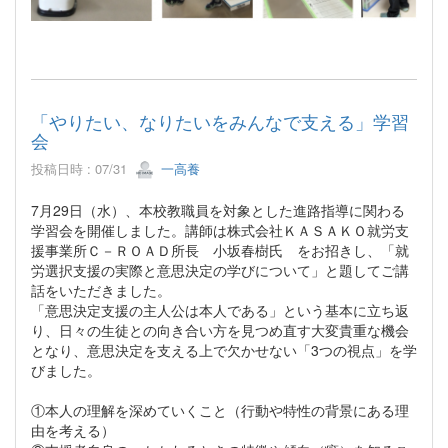
「やりたい、なりたいをみんなで支える」学習
会
投稿日時 : 07/31
一高養
7月29日（水）、本校教職員を対象とした進路指導に関わる
学習会を開催しました。講師は株式会社ＫＡＳＡＫＯ就労支
援事業所Ｃ－ＲＯＡＤ所長 小坂春樹氏 をお招きし、「就
労選択支援の実際と意思決定の学びについて」と題してご講
話をいただきました。
「意思決定支援の主人公は本人である」という基本に立ち返
り、日々の生徒との向き合い方を見つめ直す大変貴重な機会
となり、意思決定を支える上で欠かせない「3つの視点」を学
びました。
①本人の理解を深めていくこと（行動や特性の背景にある理
由を考える）