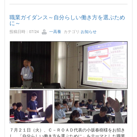
職業ガイダンス～自分らしい働き方を選ぶため
に～
投稿日時 : 07/24
一高養
カテゴリ:
お知らせ
７月２１日（火）、Ｃ－ＲＯＡＤ代表の小坂春樹様をお招き
し、「自分らしい働き方を選ぶために」をテーマとした職業