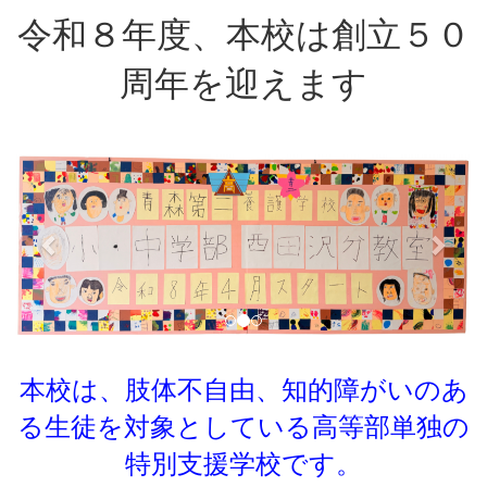
令和８年度、本校は創立５０
周年を迎えます
p
n
r
e
e
x
v
t
i
o
u
s
本校は、肢体不自由、知的障がいのあ
る生徒を対象としている
高等部単独の
特別支援学校です。