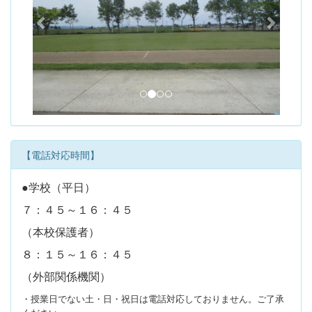
i
o
u
s
【電話対応時間】
●学校（平日）
７：４５～１６：４５
（本校保護者）
８：１５～１６：４５
（外部関係機関）
・授業日でない土・日・祝日は電話対応しておりません。ご了承