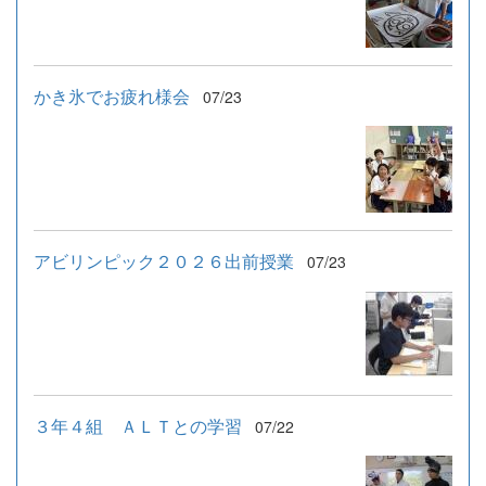
かき氷でお疲れ様会
07/23
アビリンピック２０２６出前授業
07/23
３年４組 ＡＬＴとの学習
07/22