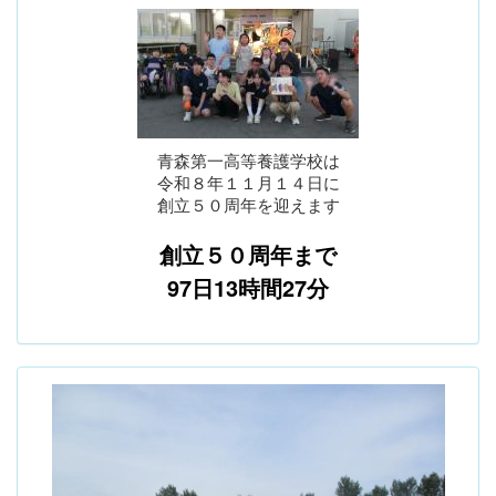
青森第一高等養護学校は
令和８年１１月１４日に
創立５０周年を迎えます
創立５０周年まで
97日13時間27分
p
n
r
e
e
x
v
t