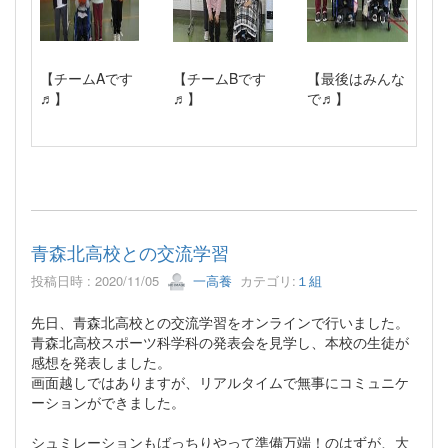
【チームAです
【チームBです
【最後はみんな
♬】
♬】
で♬】
青森北高校との交流学習
投稿日時 : 2020/11/05
一高養
カテゴリ:
１組
先日、青森北高校との交流学習をオンラインで行いました。
青森北高校スポーツ科学科の発表会を見学し、本校の生徒が
感想を発表しました。
画面越しではありますが、リアルタイムで無事にコミュニケ
ーションができました。
シュミレーションもばっちりやって準備万端！のはずが、大