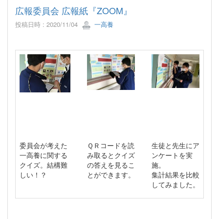
広報委員会 広報紙『ZOOM』
投稿日時 : 2020/11/04
一高養
委員会が考えた
ＱＲコードを読
生徒と先生にア
一高養に関する
み取るとクイズ
ンケートを実
クイズ。結構難
の答えを見るこ
施。
しい！？
とができます。
集計結果を比較
してみました。