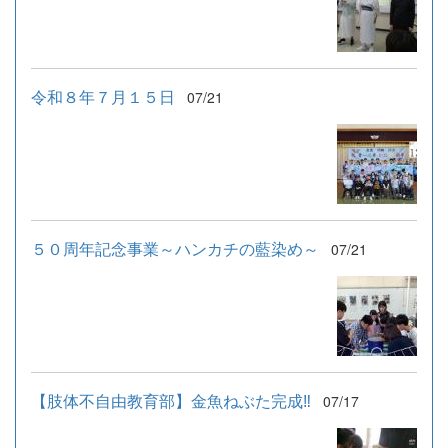
令和８年７月１５日
07/21
５０周年記念事業～ハンカチの藍染め～
07/21
【肢体不自由教育部】金魚ねぶた完成‼
07/17