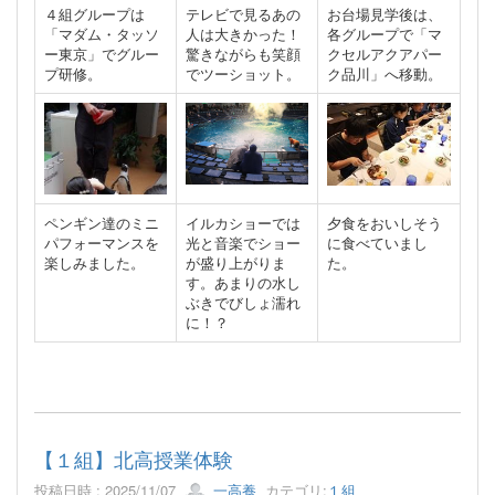
４組グループは
テレビで見るあの
お台場見学後は、
「マダム・タッソ
人は大きかった！
各グループで「マ
ー東京」でグルー
驚きながらも笑顔
クセルアクアパー
プ研修。
でツーショット。
ク品川」へ移動。
ペンギン達のミニ
イルカショーでは
夕食をおいしそう
パフォーマンスを
光と音楽でショー
に食べていまし
楽しみました。
が盛り上がりま
た。
す。あまりの水し
ぶきでびしょ濡れ
に！？
【１組】北高授業体験
投稿日時 : 2025/11/07
一高養
カテゴリ:
１組