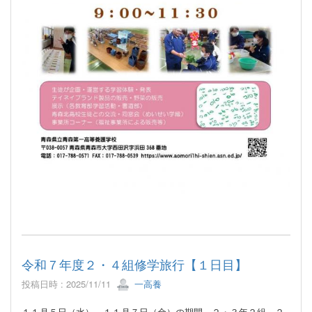
令和７年度２・４組修学旅行【１日目】
投稿日時 : 2025/11/11
一高養
１１月５日（水）～１１月７日（金）の期間、２・３年２組、２