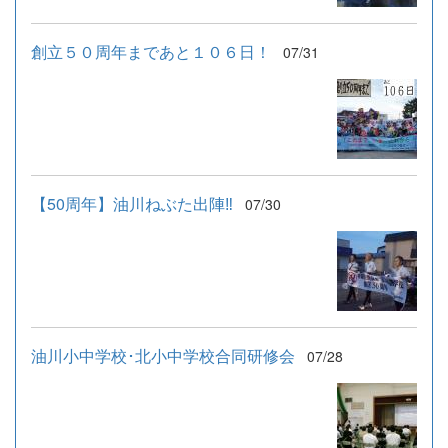
創立５０周年まであと１０６日！
07/31
【50周年】油川ねぶた出陣‼
07/30
油川小中学校･北小中学校合同研修会
07/28