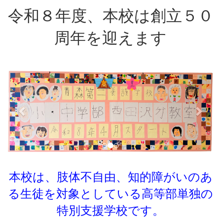
令和８年度、本校は創立５０
周年を迎えます
p
n
r
e
e
x
v
t
i
o
u
s
本校は、肢体不自由、知的障がいのあ
る生徒を対象としている
高等部単独の
特別支援学校です。