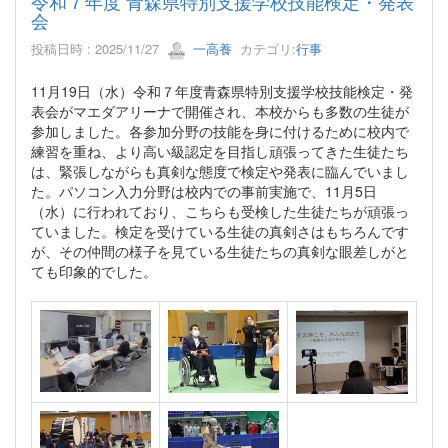
令和７年度 青森県特別支援学校技能検定・発表
会
投稿日時 : 2025/11/27
一高養
カテゴリ:
行事
11月19日（水）令和７年度青森県特別支援学校技能検定・発
表会がマエダアリーナで開催され、本校からも多数の生徒が
参加しました。各参加分野の技能を身に付けるために校内で
練習を重ね、より高い級認定を目指し頑張ってきた生徒たち
は、緊張しながらも真剣な態度で検定や発表に臨んでいまし
た。パソコン入力分野は校内での事前実施で、11月5日
（水）に行われており、こちらも受検した生徒たちが頑張っ
ていました。検定を受けている生徒の真剣さはもちろんです
が、その仲間の様子を見ている生徒たちの真剣な眼差しがと
ても印象的でした。