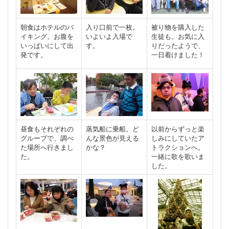
朝食はホテルのバ
入り口前で一枚。
被り物を購入した
イキング。お腹を
いよいよ入場で
生徒も。お気に入
いっぱいにして出
す。
りだったようで、
発です。
一日着けました！
昼食もそれぞれの
蒸気船に乗船。ど
以前からずっと楽
グループで、調べ
んな景色が見える
しみにしていたア
た場所へ行きまし
かな？
トラクションへ。
た。
一緒に歌を歌いま
した。