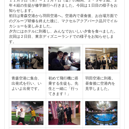
年４組の生徒が修学旅行へ行きました。今回は１日目の様子をお
知らせします。
初日は青森空港から羽田空港へ。空港内で昼食後、お台場方面で
のグループ研修を終えた後に、マクセルアクアパーク品川でイル
カショーを楽しみました。
夕方にはホテルに到着し、みんなでおいしい夕食を食べました。
次回は２日目、東京ディズニーランドでの様子をお知らせしま
す。
青森空港に集合、
初めて飛行機に搭
羽田空港に到着。
出発式を行い、い
乗する生徒も。先
昼食後に空港内を
よいよ出発です。
生と一緒に「行っ
見学しました。
てきます！」