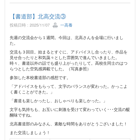
【書道部】北高交流③
投稿日時 : 2025/11/07
一高養
先週の交流会から１週間。今回は、北高さんを会場に行いまし
た。
交流も３回目。始まるとすぐに、アドバイスし合ったり、作品を
見せ合ったりと和気藹々とした雰囲気で進んでいきました。
時々、書道以外の話でも盛り上がったりして。高校生同士のはつ
らつとした空気感満載でした。（写真参照）
参加した本校書道部の感想です。
「アドバイスをもらって、文字のバランスが変わった。かっこよ
く書くことができた。」
「書道も楽しかったし、おしゃべりも楽しかった。」
文字も気持ちも、お互いに刺激を受けて変わっていく･･･交流の醍
醐味ですね。
北高書道部のみなさん、素敵な時間をありがとうございました！
また交流しましょう！