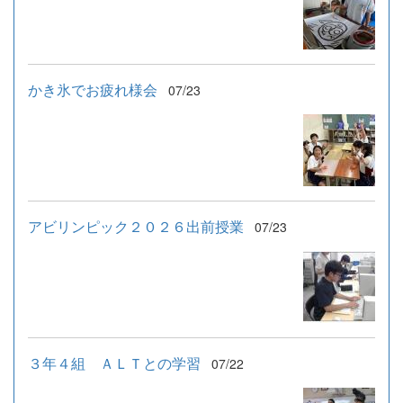
かき氷でお疲れ様会
07/23
アビリンピック２０２６出前授業
07/23
３年４組 ＡＬＴとの学習
07/22