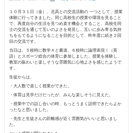
１０月３１日（金）、北高との交流活動の 一つとして、授業
体験に行ってきました。同じ高校生の授業や環境を見ること
で、再度自分の生活を見つめ直す機会とすること、高校生同
士の交流を通じて互いのよさを発見し、互いに歩み寄る気持
ちをもてるようになることを目的として、昨年度に続き２回
目の交流です。
当日は、５校時に数学Ａと書道、６校時に論理表現Ⅰ（英
語）とスポーツ総合の体育に参加しました。授業を体験し、
教室の賑わいと楽しそうな雰囲気に心地よさを感じたようで
す。
生徒からは、
・大人数で楽しく授業ができた。
・体育は見学だけだったが、みんな楽しそうに見えた。
・授業中での話し合いの時、もっとうまく説明できたらよか
ったなと思いました。
・先生と生徒さんの距離感が近く雰囲気がいいと思いまし
た。
という感想が聞かれました。