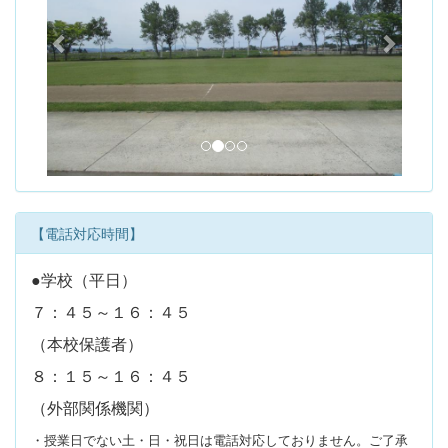
v
t
i
o
u
s
【電話対応時間】
●学校（平日）
７：４５～１６：４５
（本校保護者）
８：１５～１６：４５
（外部関係機関）
・授業日でない土・日・祝日は電話対応しておりません。ご了承