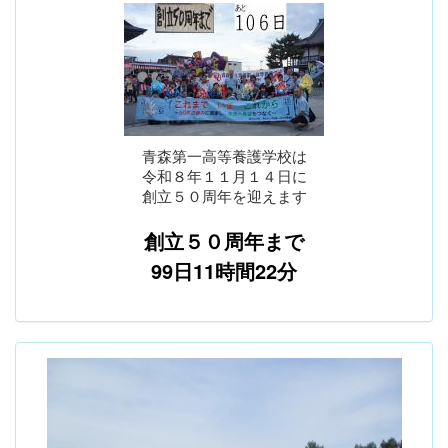
青森第一高等養護学校は
令和８年１１月１４日に
創立５０周年を迎えます
創立５０周年まで
99日11時間22分
p
n
r
e
e
x