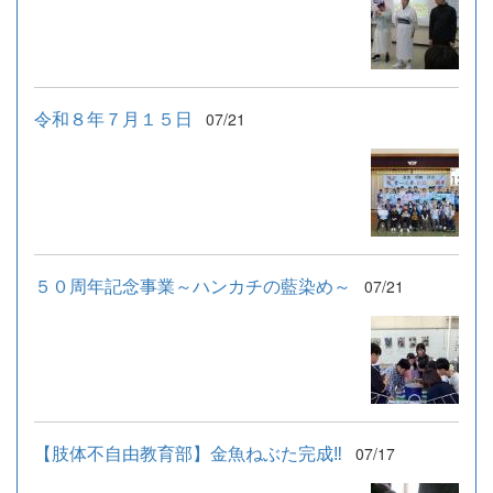
令和８年７月１５日
07/21
５０周年記念事業～ハンカチの藍染め～
07/21
【肢体不自由教育部】金魚ねぶた完成‼
07/17