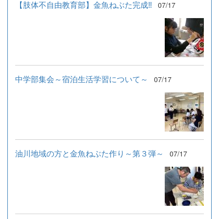
【肢体不自由教育部】金魚ねぶた完成‼
07/17
中学部集会～宿泊生活学習について～
07/17
油川地域の方と金魚ねぶた作り～第３弾～
07/17