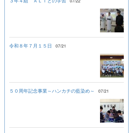
３年４組 ＡＬＴとの学習
07/22
令和８年７月１５日
07/21
５０周年記念事業～ハンカチの藍染め～
07/21