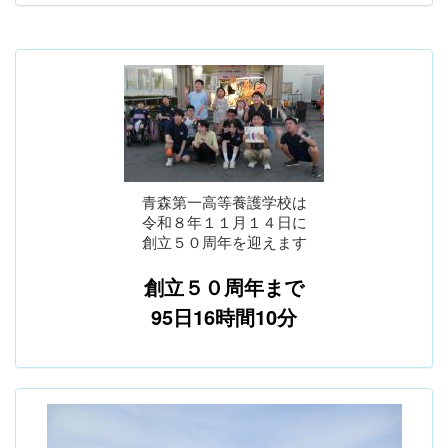
青森第一高等養護学校は
令和８年１１月１４日に
創立５０周年を迎えます
創立５０周年まで
95日16時間10分
p
n
r
e