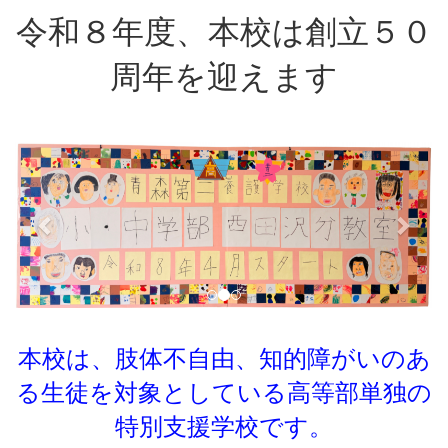
令和８年度、本校は創立５０
周年を迎えます
p
n
r
e
e
x
v
t
i
o
u
s
本校は、肢体不自由、知的障がいのあ
る生徒を対象としている
高等部単独の
特別支援学校です。