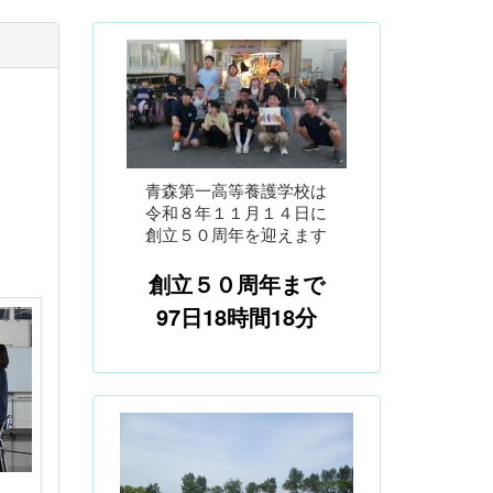
青森第一高等養護学校は
令和８年１１月１４日に
創立５０周年を迎えます
創立５０周年まで
97日18時間18分
p
n
r
e
e
x