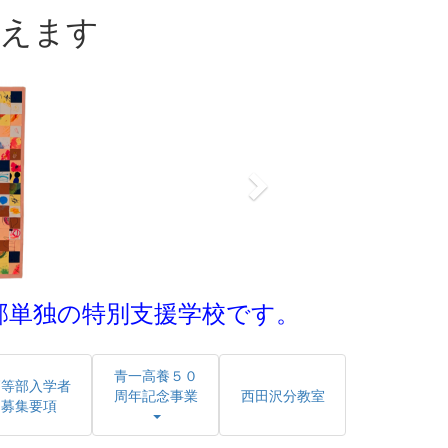
迎えます
n
e
x
t
部単独の特別支援学校です。
青一高養５０
高等部入学者
周年記念事業
西田沢分教室
募集要項