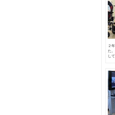
２年
た。