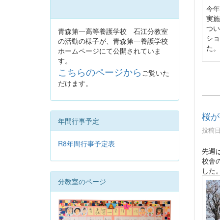
今年
実施
つい
青森第一高等養護学校 石江分教室
ショ
の活動の様子が、青森第一養護学校
た。
ホームページにて公開されていま
す。
こちらのページから
ご覧いた
だけます。
桜が
年間行事予定
投稿日時
R8年間行事予定表
先週
校舎
した
分教室のページ