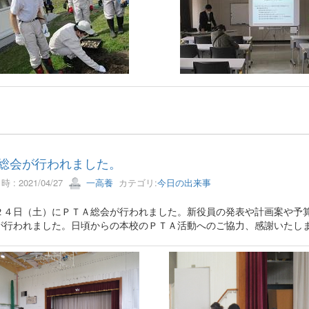
A総会が行われました。
 : 2021/04/27
一高養
カテゴリ:
今日の出来事
２４日（土）にＰＴＡ総会が行われました。新役員の発表や計画案や予
が行われました。日頃からの本校のＰＴＡ活動へのご協力、感謝いたし