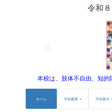
令和８
p
r
e
v
i
o
u
s
本校は、肢体不自由、知的
ホーム
学校概要
学校案内