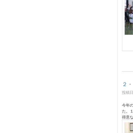
２・
投稿日時
今年
た。
得意