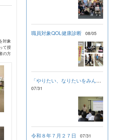
職員対象QOL健康診断
08/05
を対象
って授
者の方
「やりたい、なりたいをみんなで支える」学習会
07/31
令和８年７月２７日
07/31