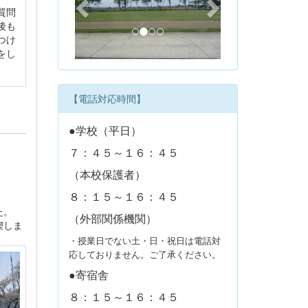
質問
v
t
後も
i
つけ
o
をし
u
s
【電話対応時間】
●学校（平日）
７：４５～１６：４５
（本校保護者）
８：１５～１６：４５
た。
（外部関係機関）
喫しま
・授業日でない土・日・祝日は電話対
応しておりません。ご了承ください。
●寄宿舎
８：１５～１６：４５