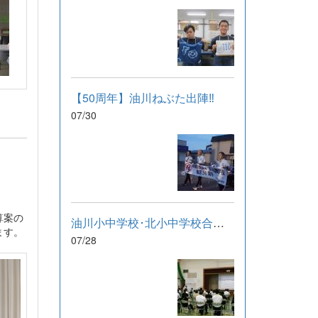
【50周年】油川ねぶた出陣‼
07/30
算案の
油川小中学校･北小中学校合同研修会
ます。
07/28