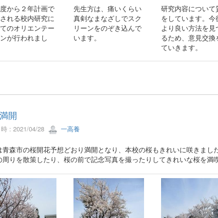
度から２年計画で
先生方は、痛いくらい
研究内容について
される校内研究に
真剣なまなざしでスク
をしています。今
てのオリエンテー
リーンをのぞき込んで
より良い方法を見
ンが行われまし
います。
るため、意見交換
ていきます。
満開
 : 2021/04/28
一高養
は青森市の桜開花予想どおり満開となり、本校の桜もきれいに咲きまし
の周りを散策したり、桜の前で記念写真を撮ったりしてきれいな桜を満
。