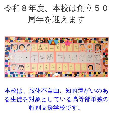
令和８年度、本校は創立５０
周年を迎えます
p
n
r
e
e
x
v
t
i
o
u
s
本校は、肢体不自由、知的障がいのあ
る生徒を対象としている
高等部単独の
特別支援学校です。