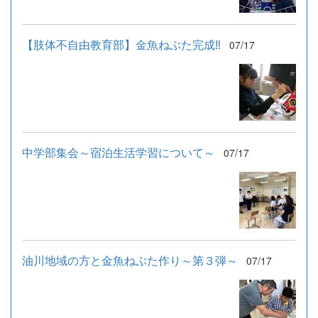
【肢体不自由教育部】金魚ねぶた完成‼
07/17
中学部集会～宿泊生活学習について～
07/17
油川地域の方と金魚ねぶた作り～第３弾～
07/17