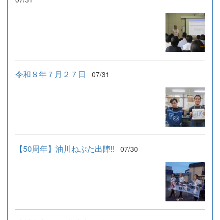
令和８年７月２７日
07/31
【50周年】油川ねぶた出陣‼
07/30