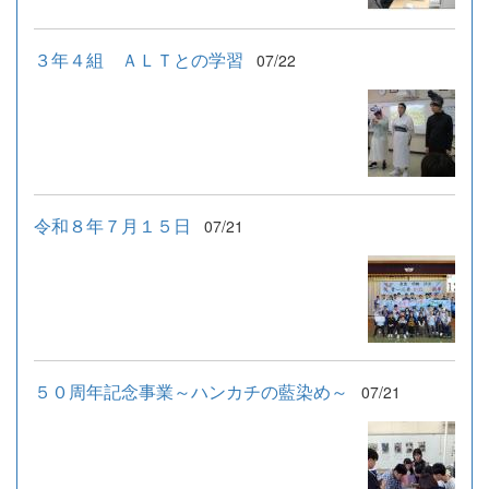
３年４組 ＡＬＴとの学習
07/22
令和８年７月１５日
07/21
５０周年記念事業～ハンカチの藍染め～
07/21