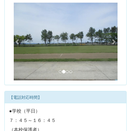
p
n
r
e
e
x
v
t
i
o
u
s
【電話対応時間】
●学校（平日）
７：４５～１６：４５
（本校保護者）