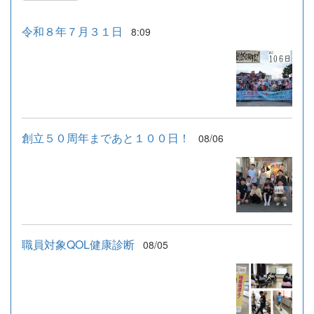
令和８年７月３１日
8:09
創立５０周年まであと１００日！
08/06
職員対象QOL健康診断
08/05