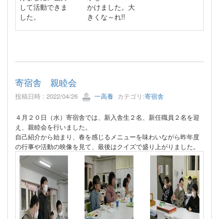
して活動できま
かけました。大
した。
きくな～れ!!
寄宿舎 親睦会
投稿日時 : 2022/04/26
一高養
カテゴリ:
寄宿舎
４月２０日（水）寄宿舎では、新入舎生２名、新任職員２名を迎
え、親睦会を行いました。
自己紹介から始まり、春を感じるメニューを味わいながら昨年度
の行事や活動の映像を見て、最後はクイズで盛り上がりました。