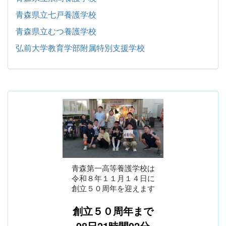
青森県立七戸養護学校
青森県立むつ養護学校
弘前大学教育学部附属特別支援学校
青森第一高等養護学校は
令和８年１１月１４日に
創立５０周年を迎えます
創立５０周年まで
98日21時間02分