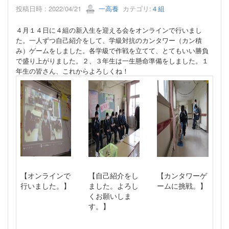
投稿日時 : 2022/04/21
一高養
カテゴリ:
４組
４月１４日に４組の新入生を迎える会をオンラインで行いまし
た。一人ずつ自己紹介をして、学級対抗のカンタワー（カン積
み）ゲームをしました。各学級で作戦を立てて、とてもいい勝負
で盛り上がりました。２、３年生は一生懸命準備をしました。１
年生の皆さん、これからよろしくね！
【オンラインで
【自己紹介をし
【カンタワーゲ
行いました。】
ました。よろし
ームに挑戦。】
くお願いしま
す。】