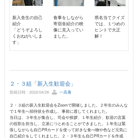
新入舎生の自己
食事をしながら
県名当てクイズ
紹介
寄宿舎紹介の映
では、１つめの
「どうぞよろし
像に見入ってい
ヒントで大正
くおねがいしま
ました。
解！
す」
２・３組「新入生歓迎会」
投稿日時 : 2022/04/26
一高養
２・３組の新入生歓迎会をZoomで開催しました。２年生のみんな
で１年生へ招待状を作成し、事前に渡してくれました。
当日は、３年生が集合し、司会や挨拶、１年生紹介、歓迎の言葉
の役割を担当し、立派につとめることができました。１年生は緊
張しながらも自己PRカードを使って好きな食べ物や色など元気に
自己紹介をしてくれました。２・３年生も自己PRカードを作成