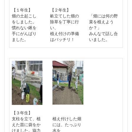
【１年生】
【２年生】
畑の土起こし
畝立てした畑の
「畑には何の野
をしました。
除草を丁寧に行
菜を植えよう
慣れない鍬を
い、
か？」
手にがんばり
植え付けの準備
みんなで話し合
ました。
はバッチリ！
いました。
【３年生】
支柱を立て、植
植え付けした畑
えた苗に袋をか
には、たっぷり
けました。協力
水を