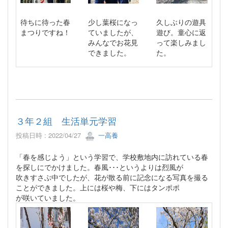
待ちに待った春
少し葉桜になっ
久しぶりの遊具
まつりですね！
ていましたが、
遊び。童心に返
みんなでお花見
って楽しみまし
できました。
た。
３年２組 生活単元学習
投稿日時 : 2022/04/27
一高養
「春を感じよう」という学習で、学校敷地内に訪れている春
を探しにでかけました。春風･･･というよりは烈風が
吹きすさぶ中でしたが、花が散る前に記念になる写真を撮る
ことができました。上には桜や梅、下にはタンポポ
が咲いていました。