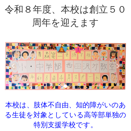
令和８年度、本校は創立５０
周年を迎えます
p
n
r
e
e
x
v
t
i
o
u
s
本校は、肢体不自由、知的障がいのあ
る生徒を対象としている
高等部単独の
特別支援学校です。