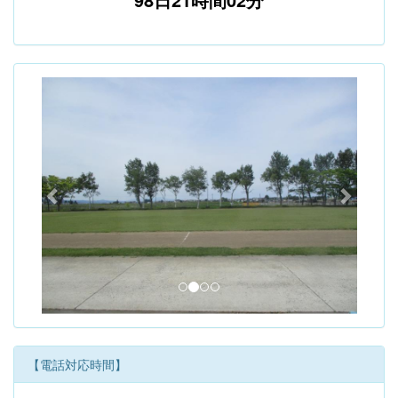
p
n
r
e
e
x
v
t
i
o
u
s
【電話対応時間】