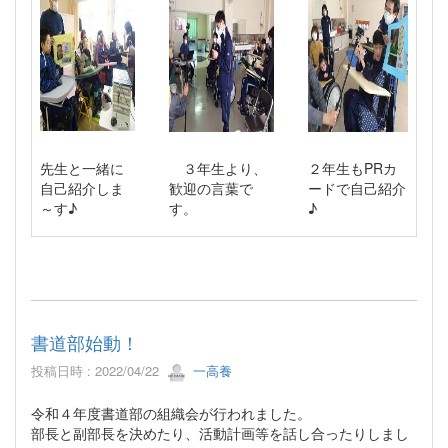
先生と一緒に
３年生より、
２年生もPRカ
自己紹介しま
歓迎の言葉で
ードで自己紹介
～す♪
す。
♪
書道部始動！
投稿日時 : 2022/04/22
一高養
令和４年度書道部の組織会が行われました。
部長と副部長を決めたり、活動計画等を話し合ったりしまし