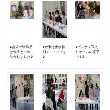
●会場の装飾品
●食事は舎祭特
●ピンポン玉入
は舎生と一緒に
別メニューです
れゲームの様子
制作しました♪
♪
です♪