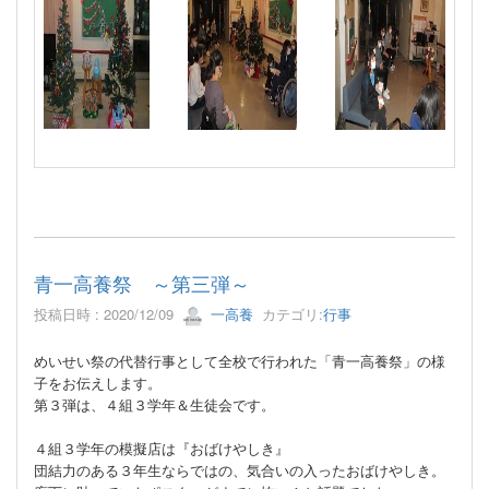
青一高養祭 ～第三弾～
投稿日時 : 2020/12/09
一高養
カテゴリ:
行事
めいせい祭の代替行事として全校で行われた「青一高養祭」の様
子をお伝えします。
第３弾は、４組３学年＆生徒会です。
４組３学年の模擬店は『おばけやしき』
団結力のある３年生ならではの、気合いの入ったおばけやしき。