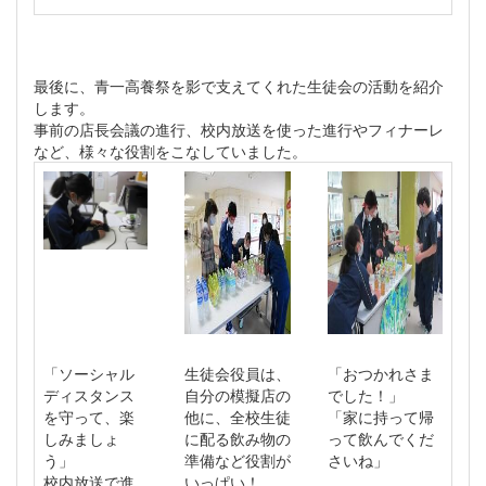
最後に、青一高養祭を影で支えてくれた生徒会の活動を紹介
します。
事前の店長会議の進行、校内放送を使った進行やフィナーレ
など、様々な役割をこなしていました。
「ソーシャル
生徒会役員は、
「おつかれさま
ディスタンス
自分の模擬店の
でした！」
を守って、楽
他に、全校生徒
「家に持って帰
しみましょ
に配る飲み物の
って飲んでくだ
う」
準備など役割が
さいね」
校内放送で進
いっぱい！