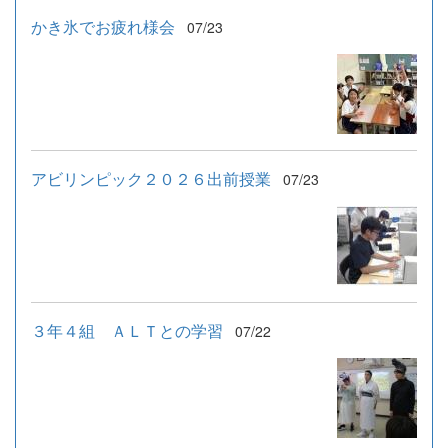
かき氷でお疲れ様会
07/23
アビリンピック２０２６出前授業
07/23
３年４組 ＡＬＴとの学習
07/22