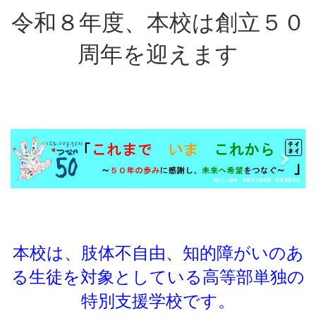
令和８年度、本校は創立５０
周年を迎えます
p
n
r
e
e
x
v
t
i
o
u
s
本校は、肢体不自由、知的障がいのあ
る生徒を対象としている
高等部単独の
特別支援学校です。