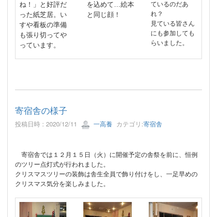
ているのだあ
ね！」と好評だ
を込めて…絵本
れ？
った紙芝居。い
と同じ顔！
見ている皆さん
すや看板の準備
にも参加しても
も張り切ってや
らいました。
っています。
寄宿舎の様子
投稿日時 : 2020/12/11
一高養
カテゴリ:
寄宿舎
寄宿舎では１２月１５日（火）に開催予定の舎祭を前に、恒例
のツリー点灯式が行われました。
クリスマスツリーの装飾は舎生全員で飾り付けをし、一足早めの
クリスマス気分を楽しみました。