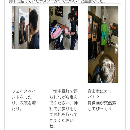
廊下に貼っていたポスターがすでに怖い！と話題でした。
フェイスペイ
「懐中電灯で照
音楽室にカッ
ントをした
らしながら進ん
パ！？
り、衣装を着
でください。神
肖像画が突然落
たり。
社でお参りをし
ちてびっくり！
てお札を取って
きてください
ね」