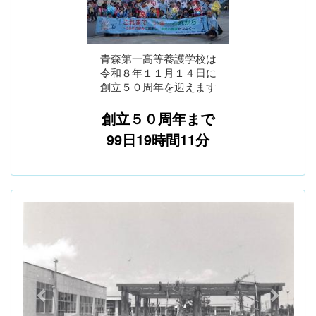
青森第一高等養護学校は
令和８年１１月１４日に
創立５０周年を迎えます
創立５０周年まで
99日19時間11分
p
n
r
e
e
x
v
t
i
o