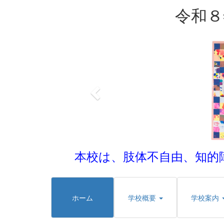
令和８
p
r
e
v
i
o
u
s
本校は、肢体不自由、知的
ホーム
学校概要
学校案内