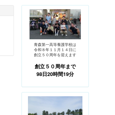
青森第一高等養護学校は
令和８年１１月１４日に
創立５０周年を迎えます
創立５０周年まで
98日20時間19分
p
n
r
e
e
x