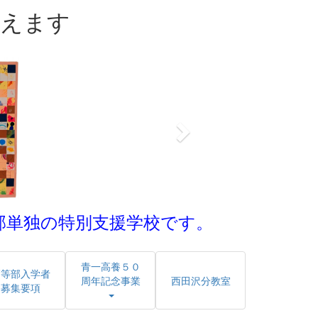
迎えます
n
e
x
t
部単独の特別支援学校です。
青一高養５０
高等部入学者
周年記念事業
西田沢分教室
募集要項