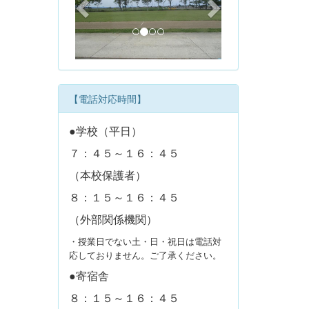
v
t
i
o
u
s
【電話対応時間】
●学校（平日）
７：４５～１６：４５
（本校保護者）
８：１５～１６：４５
（外部関係機関）
・授業日でない土・日・祝日は電話対
応しておりません。ご了承ください。
●寄宿舎
８：１５～１６：４５