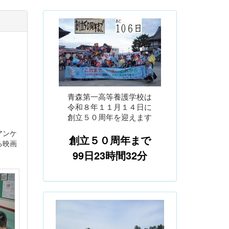
青森第一高等養護学校は
令和８年１１月１４日に
創立５０周年を迎えます
アンケ
創立５０周年まで
る映画
99日23時間32分
p
n
r
e