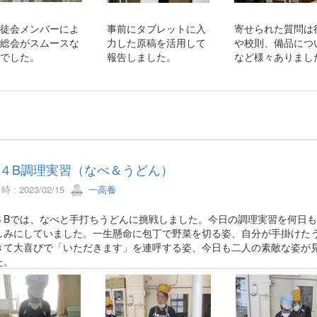
徒会メンバーによ
事前にタブレットに入
寄せられた質問は
総会がスムースな
力した原稿を活用して
や校則、備品につ
でした。
報告しました。
など様々ありまし
４B調理実習（なべ＆うどん）
 : 2023/02/15
一高養
４Bでは、なべと手打ちうどんに挑戦しました。今日の調理実習を何日も
しみにしていました。一生懸命に包丁で野菜を切る姿、自分が手掛けた
きて大喜びで「いただきます」を連呼する姿、今日も二人の素敵な姿が
た。