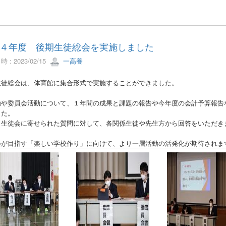
４年度 後期生徒総会を実施しました
 : 2023/02/15
一高養
生徒総会は、体育館に集合形式で実施することができました。
動や委員会活動について、１年間の成果と課題の報告や今年度の会計予算報告
した。
、生徒会に寄せられた質問に対して、各関係生徒や先生方から回答をいただき
会が目指す「楽しい学校作り」に向けて、より一層活動の活発化が期待されま