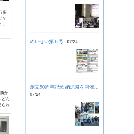
行事
いて
た。
めいせい第５号
07/24
創立50周年記念 納涼祭を開催しました！
前か
07/24
うどん
見られ