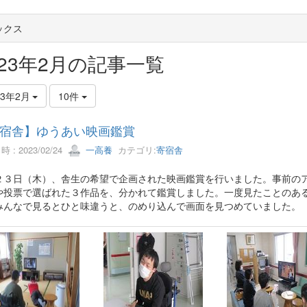
ックス
023年2月の記事一覧
23年2月
10件
宿舎】ゆうあい映画鑑賞
 : 2023/02/24
一高養
カテゴリ:
寄宿舎
２３日（木）、舎生の希望で企画された映画鑑賞を行いました。事前の
や投票で選ばれた３作品を、分かれて鑑賞しました。一度見たことのあ
みんなで見るとひと味違うと、のめり込んで画面を見つめていました。