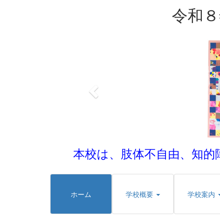
令和８
p
r
e
v
i
o
u
s
本校は、肢体不自由、知的
ホーム
学校概要
学校案内