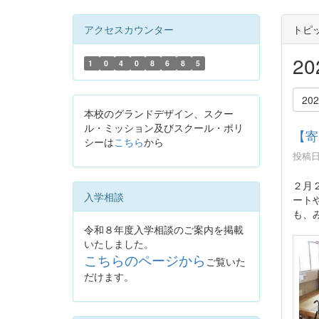
アクセスカウンター
トピ
2
1
0
4
0
8
6
8
5
20
本校のグランドデザイン、スクー
ル・ミッション及びスクール・ポリ
【寄
シーは
こちら
から
投稿日時
２月
入学相談
ート
も、
令和８年度入学相談のご案内を掲載
いたしました。
こちらのページから
ご覧いた
だけます。