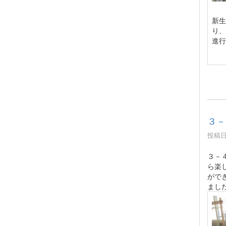
新生
り、
進行
３－
投稿日時
３－
ら楽
がで
まし