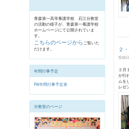
青森第一高等養護学校 石江分教室
の活動の様子が、青森第一養護学校
ホームページにて公開されていま
す。
こちらのページから
ご覧いた
２・
だけます。
投稿日時
２月
年間行事予定
が行
ムを
R8年間行事予定表
レゼ
分教室のページ