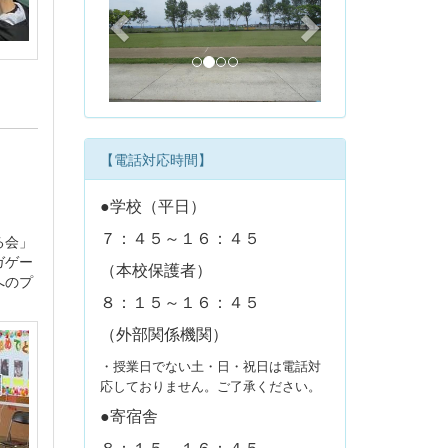
e
x
v
t
i
o
u
s
【電話対応時間】
●学校（平日）
７：４５～１６：４５
る会」
ガゲー
（本校保護者）
へのプ
８：１５～１６：４５
（外部関係機関）
・授業日でない土・日・祝日は電話対
応しておりません。ご了承ください。
●寄宿舎
８：１５～１６：４５