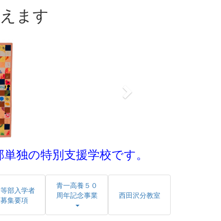
迎えます
n
e
x
t
部単独の特別支援学校です。
青一高養５０
高等部入学者
周年記念事業
西田沢分教室
募集要項