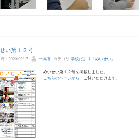
せい第１２号
 : 2023/02/17
一高養
カテゴリ:
学校だより「めいせい」
めいせい第１２号を掲載しました。
こちらのページか
ら
ご覧いただけます。