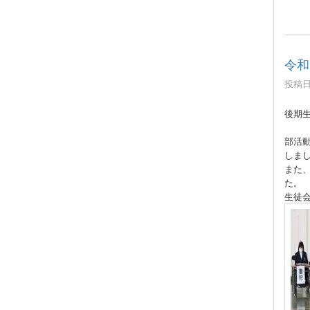
令和
投稿日時
後期
部活
しま
また
た。
生徒