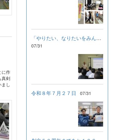
「やりたい、なりたいをみんなで支える」学習会
07/31
とに作
も真剣
いまし
令和８年７月２７日
07/31