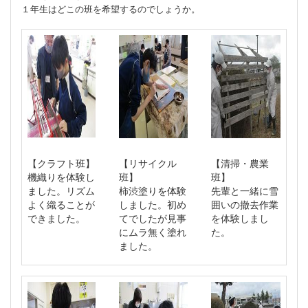
１年生はどこの班を希望するのでしょうか。
【クラフト班】
【リサイクル
【清掃・農業
機織りを体験し
班】
班】
ました。リズム
柿渋塗りを体験
先輩と一緒に雪
よく織ることが
しました。初め
囲いの撤去作業
できました。
てでしたが見事
を体験しまし
にムラ無く塗れ
た。
ました。