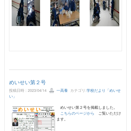
めいせい第２号
投稿日時 : 2023/04/14
一高養
カテゴリ:
学校だより「めいせ
い」
めいせい第２号を掲載しました。
こちらのページか
ら
ご覧いただけ
ます。