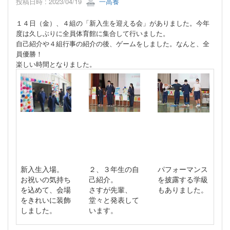
投稿日時 : 2023/04/19
一高養
１４日（金）、４組の「新入生を迎える会」がありました。今年
度は久しぶりに全員体育館に集合して行いました。
自己紹介や４組行事の紹介の後、ゲームをしました。なんと、全
員優勝！
楽しい時間となりました。
新入生入場。
２、３年生の自
パフォーマンス
お祝いの気持ち
己紹介。
を披露する学級
を込めて、会場
さすが先輩、
もありました。
をきれいに装飾
堂々と発表して
しました。
います。