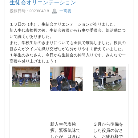
生徒会オリエンテーション
投稿日時 : 2023/04/18
一高養
１３日の（木）、生徒会オリエンテーションがありました。
新入生代表挨拶の後、生徒会役員から行事や委員会、部活動につ
いて説明がありました。
また、
学校生活のきまりについても全員で確認しました。役員の
皆さんが
クイズを織り交ぜながら
分かりやすく伝えていました
。
１年生のみなさん、今日から生徒会の仲間入りです。みんなで一
高養を盛り上げましょう！
新入生代表挨
３月から準備を
拶。緊張気味で
した役員の皆さ
したが、はきは
ん、お疲れ様で