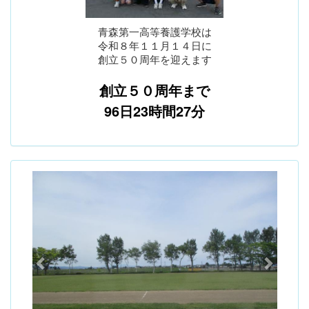
青森第一高等養護学校は
令和８年１１月１４日に
創立５０周年を迎えます
創立５０周年まで
96日23時間27分
p
n
r
e
e
x
v
t
i
o
u