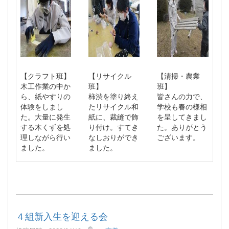
【クラフト班】
【リサイクル
【清掃・農業
木工作業の中か
班】
班】
ら、紙やすりの
柿渋を塗り終え
皆さんの力で、
体験をしまし
たリサイクル和
学校も春の様相
た。大量に発生
紙に、裁縫で飾
を呈してきまし
する木くずを処
り付け。すてき
た。ありがとう
理しながら行い
なしおりができ
ございます。
ました。
ました。
４組新入生を迎える会