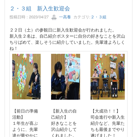
２・３組 新入生歓迎会
投稿日時 : 2023/04/27
一高養
カテゴリ:
２・３組
２２日（土）の参観日に新入生歓迎会が行われました。
新入生２名は、自己紹介ポスターに自分の好きなことを沢山
ちりばめて、楽しそうに紹介していました。先輩達よろしく
ね！
【前日の準備
【新入生の自
【大成功！！】
活動】
己紹介】
司会進行や新入生
１年生が喜ぶ
好きなことを
紹介など、先輩た
ように、先輩
沢山紹介して
ちも最後までやり
達が華やかに
くれました。
遂げました！