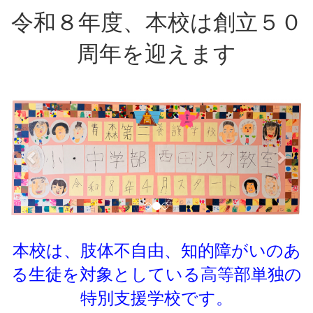
令和８年度、本校は創立５０
周年を迎えます
p
n
r
e
e
x
v
t
i
o
u
s
本校は、肢体不自由、知的障がいのあ
る生徒を対象としている
高等部単独の
特別支援学校です。