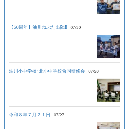
【50周年】油川ねぶた出陣‼
07/30
油川小中学校･北小中学校合同研修会
07/28
令和８年７月２１日
07/27