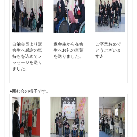
自治会長より退
退舎生から在舎
ご卒業おめで
舎生へ感謝の気
生へお礼の言葉
とうございま
持ちを込めてメ
を送りました。
す♪
ッセージを送り
ました。
●囲む会の様子です。