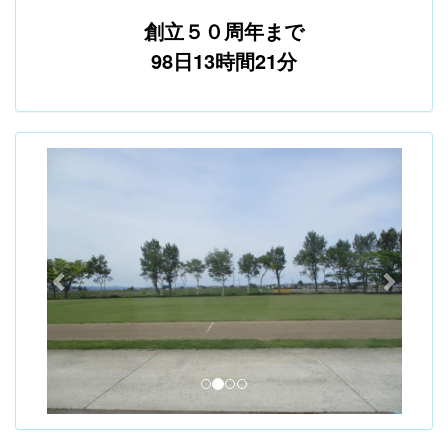
創立５０周年まで
98日13時間21分
p
n
r
e
e
x
v
t
i
o
u
s