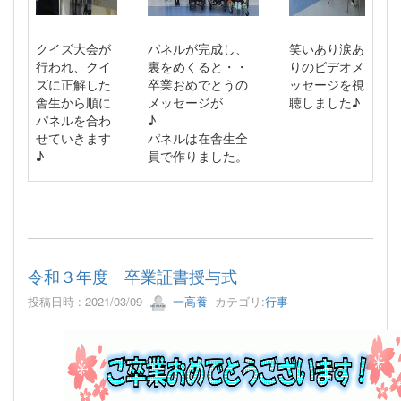
クイズ大会が
パネルが完成し、
笑いあり涙あ
行われ、クイ
裏をめくると・・
りのビデオメ
ズに正解した
卒業おめでとうの
ッセージを視
舎生から順に
メッセージが
聴しました♪
パネルを合わ
♪
せていきます
パネルは在舎生全
♪
員で作りました。
令和３年度 卒業証書授与式
投稿日時 : 2021/03/09
一高養
カテゴリ:
行事