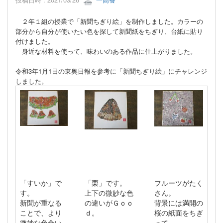
２年１組の授業で「新聞ちぎり絵」を制作しました。カラーの
部分から自分が使いたい色を探して新聞紙をちぎり、台紙に貼り
付けました。
身近な材料を使って、味わいのある作品に仕上がりました。
令和3年1月1日の東奥日報を参考に
「新聞ちぎり絵」にチャレンジ
しました。
「すいか」で
「栗」です。
フルーツがたく
す。
上下の微妙な色
さん。
新聞が重なる
の違いがＧｏｏ
背景には満開の
ことで、より
ｄ。
桜の紙面をちぎ
微妙な色合い
って