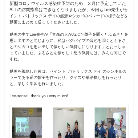
新型コロナウイルス感染症予防のため、３月に予定していた
ALTの訪問指導はできなくなりましたが、今回もLee先生が
セ
イント パトリックス デイの起源やシカゴのパレードの様子などを
動画にまとめて送ってくださいました。
動画の中でLee先生が「青森の人がねぶた囃子を聞くとふるさとを
思い出すのと同じように、私はバグパイプの音色を聞くとふるさ
とのシカゴを思い出して懐かしい気持ちになります」とおっしゃ
っていました。ふるさとを懐かしく想う気持ちは、みんな同じで
すね。
動画を視聴した後は、セイント パトリックス デイ のシンボルカ
ラーである緑の帽子を作ったり、
クイズや単語探しを行ったり
と、楽しく学習を行いました。
Lee-sensei, thank you very much!