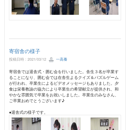
寄宿舎の様子
投稿日時 : 2021/03/12
一高養
寄宿舎では退舎式・囲む会を行いました。舎生３名が卒業す
ることになり、囲む会では在舎生よるクイズ＆パズルゲーム
が行われ、卒業生によるビデオメッセージもありました。夕
食は栄養教諭の協力により卒業生の希望献立が提供され、和
やかな雰囲気で卒業をお祝いしました。卒業生のみなさん、
ご卒業おめでとうございます♪
●退舎式の様子です。