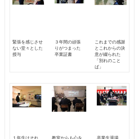
緊張を感じさせ
３年間の頑張
これまでの感謝
ない堂々とした
りがつまった
とこれからの決
授与
卒業証書
意が綴られた
「別れのこと
ば」
１年生はそれ
教室からも心を
卒業生退場