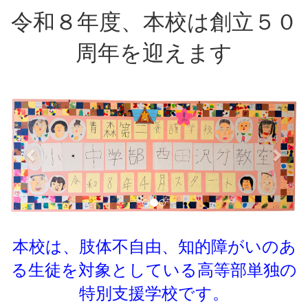
令和８年度、本校は創立５０
周年を迎えます
p
n
r
e
e
x
v
t
i
o
u
s
本校は、肢体不自由、知的障がいのあ
る生徒を対象としている
高等部単独の
特別支援学校です。