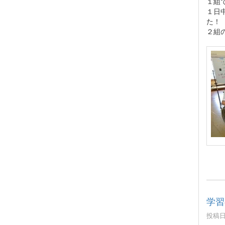
１組
１日
た！
２組
学習
投稿日時