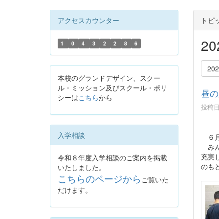
アクセスカウンター
トピ
2
1
0
4
3
2
2
8
6
20
本校のグランドデザイン、スクー
ル・ミッション及びスクール・ポリ
昼の
シーは
こちら
から
投稿日時
入学相談
６月
みん
充実
令和８年度入学相談のご案内を掲載
のも
いたしました。
こちらのページから
ご覧いた
だけます。