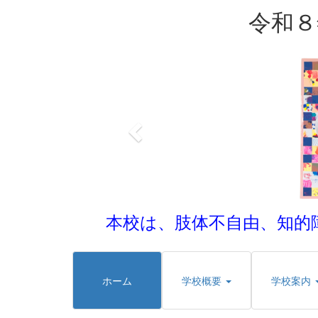
令和８
p
r
e
v
i
o
u
s
本校は、肢体不自由、知的
ホーム
学校概要
学校案内