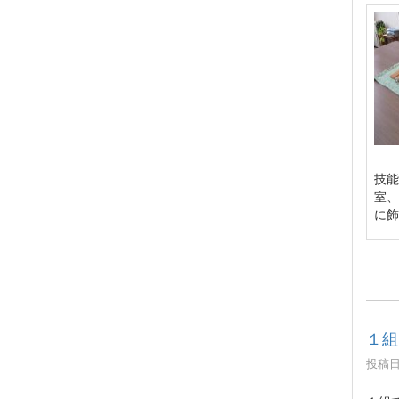
技能
室、
に飾
１組
投稿日時