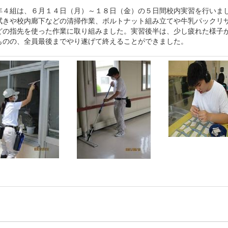
４組は、６月１４日（月）～１８日（金）の５日間校内実習を行いま
きや校内廊下などの清掃作業、ボルトナット組み立てや牛乳パックリ
どの指先を使った作業に取り組みました。実習後半は、少し疲れた様子
ものの、全員最後までやり遂げて終えることができました。