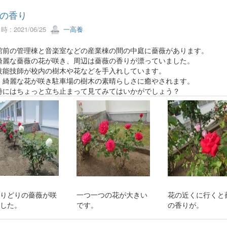
の香り
 : 2021/06/25
一高養
館前の管理棟と音楽室などの産業棟の間の中庭に薔薇があります。
綺麗な薔薇の花が咲き、周辺は薔薇の香りが漂っていました。
技能技師が校内の樹木や花などを手入れしています。
、綺麗な花が咲き駐車場の樹木の素晴らしさに癒やされます。
時にはちょっと立ち止まって見てみてはいかがでしょう？
りどりの薔薇が咲
一つ一つの花が大きい
花の近くに行くと
した。
です。
の香りが。