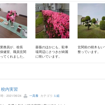
業務員が、校長
薔薇のほかにも、駐車
玄関前の樹木もい
保健室、職員玄関
場周辺にさつきが綺麗
整っています。
ってくれました。
に咲いています。
 校内実習
 : 2021/06/24
一高養
カテゴリ:
１組