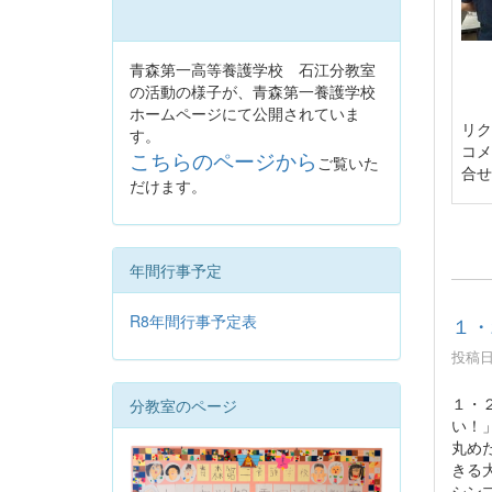
青森第一高等養護学校 石江分教室
の活動の様子が、青森第一養護学校
ホームページにて公開されていま
リク
す。
コメ
こちらのページから
ご覧いた
合せ
だけます。
年間行事予定
R8年間行事予定表
１・
投稿日時
１・
分教室のページ
い！
丸め
きる
シン