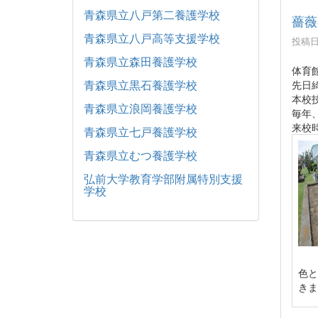
青森県立八戸第二養護学校
薔薇
青森県立八戸高等支援学校
投稿日時
青森県立森田養護学校
体育
青森県立黒石養護学校
先日
本校
青森県立浪岡養護学校
毎年
来校
青森県立七戸養護学校
青森県立むつ養護学校
弘前大学教育学部附属特別支援
学校
色と
きま