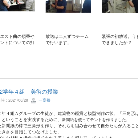
エスト曲の順番や
放送は二人ずつチーム
緊張の初放送。う
ントについての打
で行います。
できましたか？
2学年４組 美術の授業
 : 2021/06/28
一高養
２年４組Ａグループの生徒が、建築物の鑑賞と模型制作の後、「三角形
」ということを実践するために、
新聞紙を使ってテントを作りました。
た新聞紙の棒で三角形を作り、それらを組み合わせて自分たちが入るこ
大きさを目指してつなげました。
プルな材料と構造で構成される美しさを感じ取っていました。