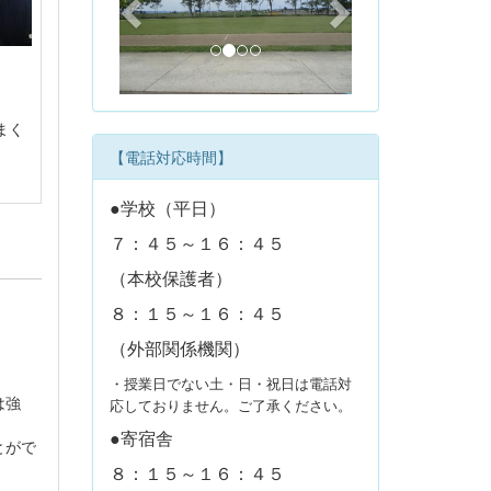
v
t
i
o
u
まく
s
【電話対応時間】
●学校（平日）
７：４５～１６：４５
（本校保護者）
８：１５～１６：４５
（外部関係機関）
・授業日でない土・日・祝日は電話対
は強
応しておりません。ご了承ください。
●寄宿舎
とがで
８：１５～１６：４５