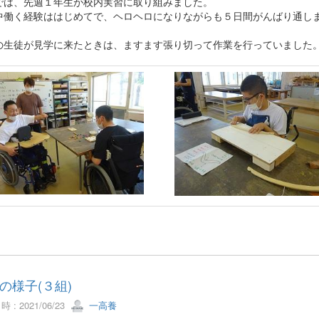
では、先週１年生が校内実習に取り組みました。
中働く経験ははじめてで、ヘロヘロになりながらも５日間がんばり通し
の生徒が見学に来たときは、ますます張り切って作業を行っていました
の様子(３組)
 : 2021/06/23
一高養