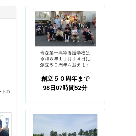
青森第一高等養護学校は
令和８年１１月１４日に
創立５０周年を迎えます
創立５０周年まで
98日07時間52分
ントの
p
n
r
e
e
x