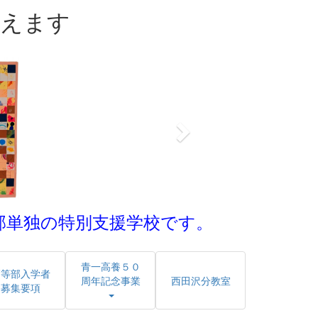
迎えます
n
e
x
t
部単独の特別支援学校です。
青一高養５０
高等部入学者
周年記念事業
西田沢分教室
募集要項