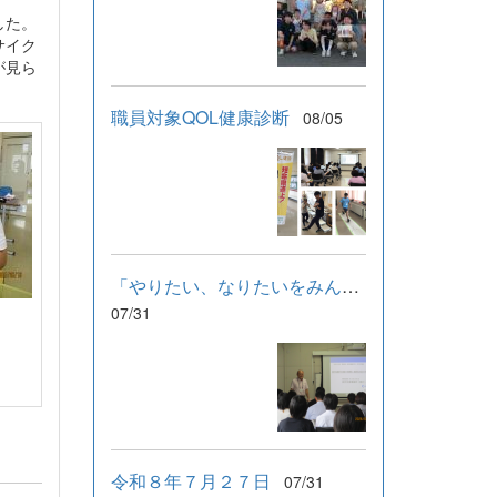
した。
サイク
が見ら
職員対象QOL健康診断
08/05
「やりたい、なりたいをみんなで支える」学習会
07/31
令和８年７月２７日
07/31