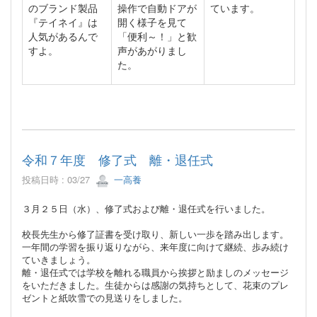
のブランド製品
操作で自動ドアが
ています。
『テイネイ』は
開く様子を見て
人気があるんで
「便利～！」と歓
すよ。
声があがりまし
た。
令和７年度 修了式 離・退任式
投稿日時 : 03/27
一高養
３月２５日（水）、修了式および離・退任式を行いました。
校長先生から修了証書を受け取り、新しい一歩を踏み出します。
一年間の学習を振り返りながら、来年度に向けて継続、歩み続け
ていきましょう。
離・退任式では学校を離れる職員から挨拶と励ましのメッセージ
をいただきました。生徒からは感謝の気持ちとして、花束のプレ
ゼントと紙吹雪での見送りをしました。