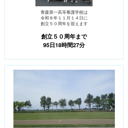
青森第一高等養護学校は
令和８年１１月１４日に
創立５０周年を迎えます
創立５０周年まで
95日18時間27分
p
n
r
e
e
x
v
t
i
o
u