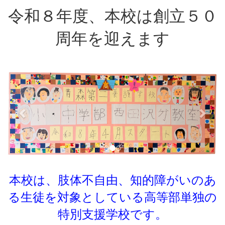
令和８年度、本校は創立５０
周年を迎えます
p
n
r
e
e
x
v
t
i
o
u
s
本校は、肢体不自由、知的障がいのあ
る生徒を対象としている
高等部単独の
特別支援学校です。