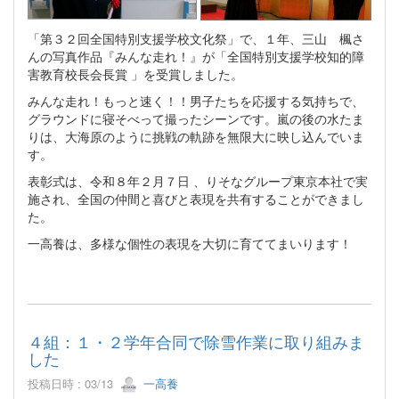
「第３２回全国特別支援学校文化祭」で、１年、三山 楓さ
んの写真作品『みんな走れ！』が「全国特別支援学校知的障
害教育校長会長賞 」を受賞しました。
みんな走れ！もっと速く！！男子たちを応援する気持ちで、
グラウンドに寝そべって撮ったシーンです。嵐の後の水たま
りは、大海原のように挑戦の軌跡を無限大に映し込んでいま
す。
表彰式は、令和８年２月７日 、りそなグループ東京本社で実
施され、全国の仲間と喜びと表現を共有することができまし
た。
一高養は、多様な個性の表現を大切に育ててまいります！
４組：１・２学年合同で除雪作業に取り組みま
した
投稿日時 : 03/13
一高養