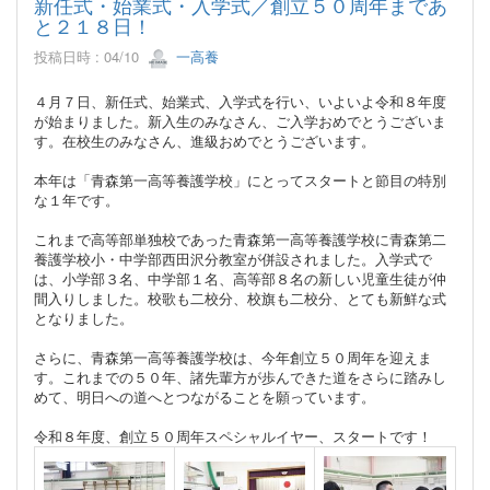
新任式・始業式・入学式／創立５０周年まであ
と２１８日！
投稿日時 : 04/10
一高養
４月７日、新任式、始業式、入学式を行い、いよいよ令和８年度
が始まりました。新入生のみなさん、ご入学おめでとうございま
す。在校生のみなさん、進級おめでとうございます。
本年は「青森第一高等養護学校」にとってスタートと節目の特別
な１年です。
これまで高等部単独校であった青森第一高等養護学校に青森第二
養護学校小・中学部西田沢分教室が併設されました。入学式で
は、小学部３名、中学部１名、高等部８名の新しい児童生徒が仲
間入りしました。校歌も二校分、校旗も二校分、とても新鮮な式
となりました。
さらに、青森第一高等養護学校は、今年創立５０周年を迎えま
す。これまでの５０年、諸先輩方が歩んできた道をさらに踏みし
めて、明日への道へとつながることを願っています。
令和８年度、創立５０周年スペシャルイヤー、スタートです！