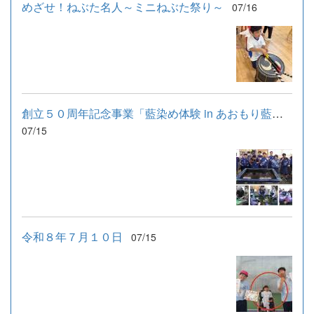
めざせ！ねぶた名人～ミニねぶた祭り～
07/16
創立５０周年記念事業「藍染め体験 in あおもり藍産業株式会社」
07/15
令和８年７月１０日
07/15