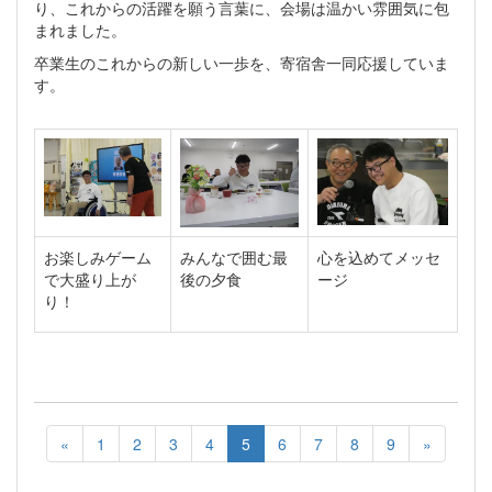
り、これからの活躍を願う言葉に、会場は温かい雰囲気に包
まれました。
卒業生のこれからの新しい一歩を、寄宿舎一同応援していま
す。
お楽しみゲーム
みんなで囲む最
心を込めてメッセ
で大盛り上が
後の夕食
ージ
り！
«
1
2
3
4
5
6
7
8
9
»