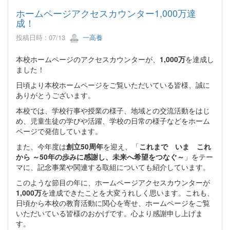
ホームページアクセスカウンター1,000万達
成！
投稿日時 : 07/13
一高養
本校ホームページのアクセスカウンターが、
1,000万
を達成し
ました！
日頃より本校ホームページをご覧いただいている皆様、誠に
ありがとうございます。
本校では、学校行事や授業の様子、地域との交流活動をはじ
め、児童生徒の学びや活躍、学校の日常の様子などをホーム
ページで発信しています。
また、今年度は
創立50周年
を迎え、「
これまで いま これ
から ～50年の歩みに感謝し、未来へ希望をつなぐ～
」をテー
マに、記念事業や関連する取組についても紹介しています。
このような節目の年に、ホームページアクセスカウンターが
1,000万
を達成できたことを大変うれしく思います。これも、
日頃から本校の教育活動に関心を寄せ、ホームページをご覧
いただいている皆様のおかげです。心より感謝申し上げま
す。