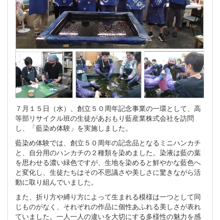
７月１５日（水）、創立５０周年記念事業の一環として、高
等部リサイクル班の生徒があおもり藍産業株式会社を訪問
し、「藍染め体験」を実施しました。
藍染め体験では、創立５０周年の記念品となるミニハンカチ
と、自分用のハンカチの２種類を染めました。染液は藍の葉
を思わせる濃い緑色ですが、生地を染めると鮮やかな藍色へ
と変化し、生徒たちはその不思議さや美しさに驚きながら活
動に取り組んでいました。
また、折り方や縛り方によって生まれる模様は一つとして同
じものがなく、それぞれの作品に個性あふれる美しさが表れ
ていました。一人一人の違いを大切にする多様性の魅力を感