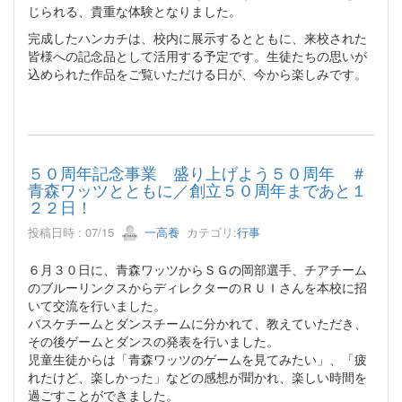
じられる、貴重な体験となりました。
完成したハンカチは、校内に展示するとともに、来校された
皆様への記念品として活用する予定です。生徒たちの思いが
込められた作品をご覧いただける日が、今から楽しみです。
５０周年記念事業 盛り上げよう５０周年 ＃
青森ワッツとともに／創立５０周年まであと１
２２日！
投稿日時 : 07/15
一高養
カテゴリ:
行事
６月３０日に、青森ワッツからＳＧの岡部選手、チアチーム
のブルーリンクスからディレクターのＲＵＩさんを本校に招
いて交流を行いました。
バスケチームとダンスチームに分かれて、教えていただき、
その後ゲームとダンスの発表を行いました。
児童生徒からは「青森ワッツのゲームを見てみたい」、「疲
れたけど、楽しかった」などの感想が聞かれ、楽しい時間を
過ごすことができました。