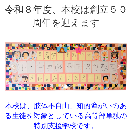
令和８年度、本校は創立５０
周年を迎えます
p
n
r
e
e
x
v
t
i
o
u
s
本校は、肢体不自由、知的障がいのあ
る生徒を対象としている
高等部単独の
特別支援学校です。