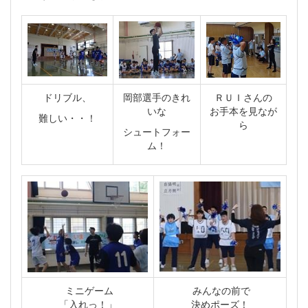
ドリブル、
岡部選手のきれ
ＲＵＩさんの
いな
お手本を見なが
難しい・・！
ら
シュートフォー
ム！
ミニゲーム
みんなの前で
「入れっ！」
決めポーズ！