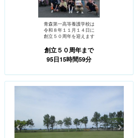
青森第一高等養護学校は
令和８年１１月１４日に
創立５０周年を迎えます
創立５０周年まで
95日15時間59分
p
n
r
e
e
x
v
t
i
o