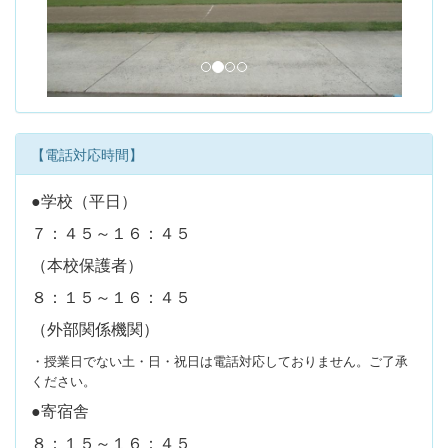
u
s
【電話対応時間】
●学校（平日）
７：４５～１６：４５
（本校保護者）
８：１５～１６：４５
（外部関係機関）
・授業日でない土・日・祝日は電話対応しておりません。ご了承
ください。
●寄宿舎
８：１５～１６：４５