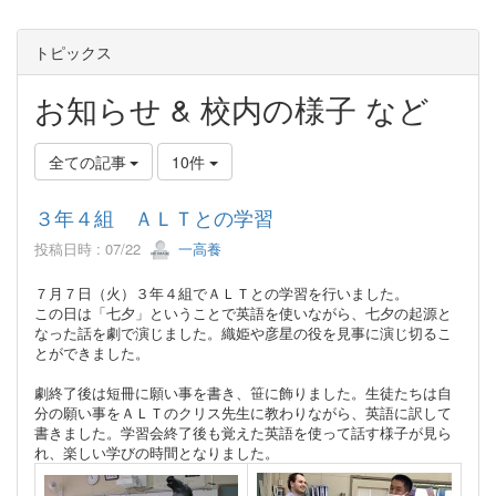
トピックス
お知らせ & 校内の様子 など
全ての記事
10件
３年４組 ＡＬＴとの学習
投稿日時 : 07/22
一高養
７月７日（火）３年４組でＡＬＴとの学習を行いました。
この日は「七夕」ということで英語を使いながら、七夕の起源と
なった話を劇で演じました。織姫や彦星の役を見事に演じ切るこ
とができました。
劇終了後は短冊に願い事を書き、笹に飾りました。生徒たちは自
分の願い事をＡＬＴのクリス先生に教わりながら、英語に訳して
書きました。学習会終了後も覚えた英語を使って話す様子が見ら
れ、楽しい学びの時間となりました。