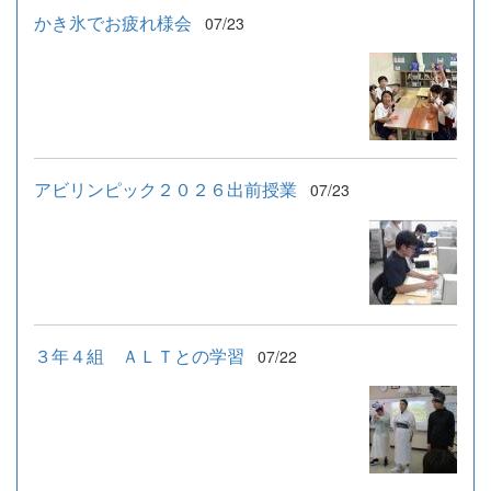
かき氷でお疲れ様会
07/23
アビリンピック２０２６出前授業
07/23
３年４組 ＡＬＴとの学習
07/22