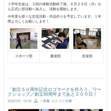
１学年生徒は、３回の体験活動終了後、６月２９日（月）か
ら正式に部活動へ加入し、活動を開始します。
今年度も様々な交流活動・作品作りを予定しています。１年
間よろしくお願いします！
スポーツ部
書道部
音楽部
「創立５０周年記念ロゴマークを作ろう」ワー
クショップ／創立50周年まであと２００日！
投稿日時 : 04/28
一高養
カテゴリ:
行事