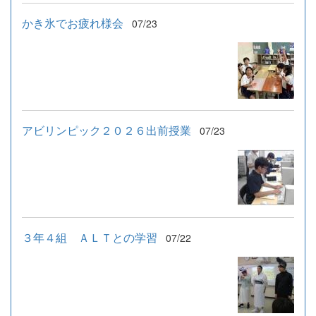
かき氷でお疲れ様会
07/23
アビリンピック２０２６出前授業
07/23
３年４組 ＡＬＴとの学習
07/22