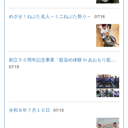
めざせ！ねぶた名人～ミニねぶた祭り～
07/16
創立５０周年記念事業「藍染め体験 in あおもり藍産業株式会社」
07/15
令和８年７月１０日
07/15