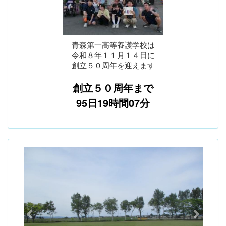
青森第一高等養護学校は
令和８年１１月１４日に
創立５０周年を迎えます
創立５０周年まで
95日19時間07分
p
n
r
e
e
x
v
t
i
o