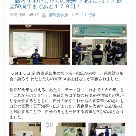
立50周年まであと１７９日！
投稿日時 : 05/19
情報委員会
カテゴリ:
行事
５月１５日(金)青森県知事の宮下宗一郎氏が来校し、県民対話集
会「語ろう わたしたちの未来 ＃あおばな」が開催されました。
創立50周年を迎えるにあたり、テーマは「これまでの５０年」と
「これからの５０年」。生徒たちは学校のあゆみや地域との繋が
りを紹介するとともに、自分の夢やこれからの青森県への思いを
自分の言葉で宮下知事へ伝えました。青森県を代表する立場の方
と対話することで、自分の考えを発信する貴重な学びの場となり
ました。