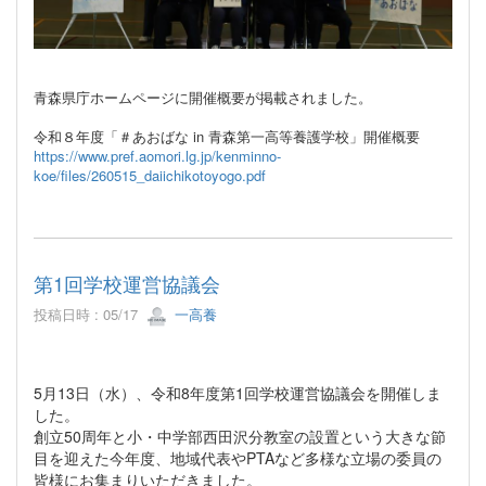
青森県庁ホームページに開催概要が掲載されました。
令和８年度「＃あおばな in 青森第一高等養護学校」開催概要
https://www.pref.aomori.lg.jp/kenminno-
koe/files/260515_daiichikotoyogo.pdf
第1回学校運営協議会
投稿日時 : 05/17
一高養
5月13日（水）、令和8年度第1回学校運営協議会を開催しま
した
。
創立50周年と小・中学部西田沢分教室の設置と
いう大きな節
目を迎えた今年度、地域代表やPTAなど多様な立場の委員の
皆様にお集まりいただきました
。