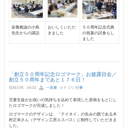
栄養教諭の小島
おいしくいただ
５０周年記念式典
先生からの講話
きました
の祝菓の試食もし
ました
「創立５０周年記念ロゴマーク」お披露目会／
創立５０周年まであと１７６日！
投稿日時 : 05/22
一高養
カテゴリ:
行事
児童生徒がお祝いの気持ちを込めて表現した原画をもとにし
たロゴマークが完成しました！
ロゴマークのデザインは、「テイネイ」の生みの親である木
村正幸さん（デザイン工房エスパス）に制作していただきま
した。