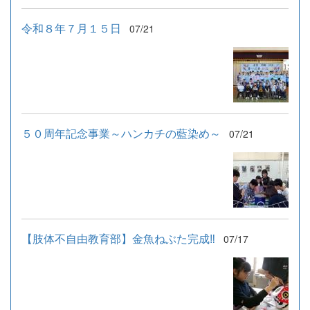
令和８年７月１５日
07/21
５０周年記念事業～ハンカチの藍染め～
07/21
【肢体不自由教育部】金魚ねぶた完成‼
07/17