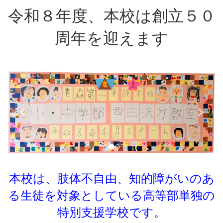
令和８年度、本校は創立５０
周年を迎えます
p
n
r
e
e
x
v
t
i
o
u
s
本校は、肢体不自由、知的障がいのあ
る生徒を対象としている
高等部単独の
特別支援学校です。