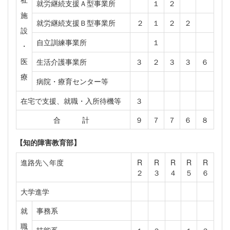
就労継続支援Ａ型事業所
１
２
施
就労継続支援Ｂ型事業所
２
１
２
２
設
自立訓練事業所
１
・
医
生活介護事業所
３
２
３
３
６
療
病院・療育センター等
在宅で支援、就職・入所待機等
３
合 計
９
７
７
６
８
【知的障害教育部】
進路先＼年度
R
R
R
R
R
２
３
４
５
６
大学進学
就
事務系
職
技能系