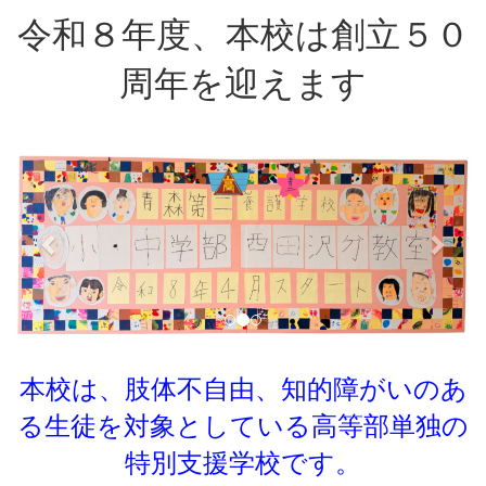
令和８年度、本校は創立５０
周年を迎えます
p
n
r
e
e
x
v
t
i
o
u
s
本校は、肢体不自由、知的障がいのあ
る生徒を対象としている
高等部単独の
特別支援学校です。