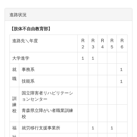
進路状況
【肢体不自由教育部】
進路先＼年度
R
R
R
R
R
２
３
４
５
６
大学進学
１
１
就
事務系
１
職
技能系
１
国立障害者リハビリテーシ
訓
ョンセンター
練
青森県立障がい者職業訓練
校
校
福
就労移行支援事業所
１
１
祉