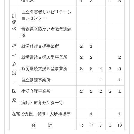
１
３
１
３
国立障害者リハビリテーシ
訓
ョンセンター
練
校
青森県立障がい者職業訓練
校
福
就労移行支援事業所
２
１
祉
就労継続支援Ａ型事業所
２
２
２
施
就労継続支援Ｂ型事業所
８
８
４
３
５
設
自立訓練事業所
１
１
・
医
生活介護事業所
２
２
2
２
１
療
病院・療育センター等
在宅で支援、就職・入所待機等
１
１
合 計
15
17
7
６
13