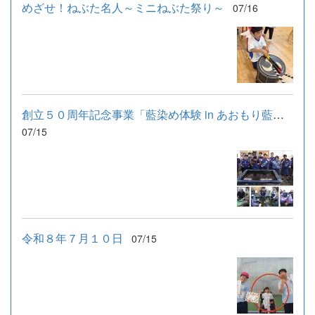
めざせ！ねぶた名人～ミニねぶた祭り～
07/16
創立５０周年記念事業「藍染め体験 in あおもり藍産業株式会社」
07/15
令和８年７月１０日
07/15