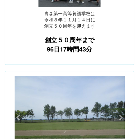
青森第一高等養護学校は
令和８年１１月１４日に
創立５０周年を迎えます
創立５０周年まで
96日17時間43分
p
n
r
e
e
x
v
t
i
o
u