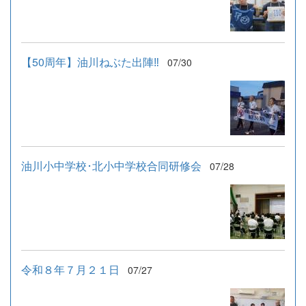
【50周年】油川ねぶた出陣‼
07/30
油川小中学校･北小中学校合同研修会
07/28
令和８年７月２１日
07/27