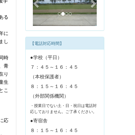
援学
v
t
i
ある
o
u
年に
s
まし
【電話対応時間】
●学校（平日）
同時
７：４５～１６：４５
、青
在り
（本校保護者）
童生
８：１５～１６：４５
とこ
（外部関係機関）
・授業日でない土・日・祝日は電話対
応しておりません。ご了承ください。
●寄宿舎
に応
８：１５～１６：４５