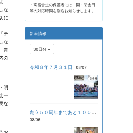
よ
・寄宿舎生の保護者には、開・閉舎日
しな
等の対応時間を別途お知らせします。
切に
新着情報
「テ
しな
30日分
、青
内の
令和８年７月３１日
08/07
・明
徒一
実な
創立５０周年まであと１００日！
08/06
うお