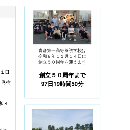
青森第一高等養護学校は
令和８年１１月１４日に
創立５０周年を迎えます
月１日
創立５０周年まで
97日19時間50分
 秀樹
和８
p
n
r
e
e
x