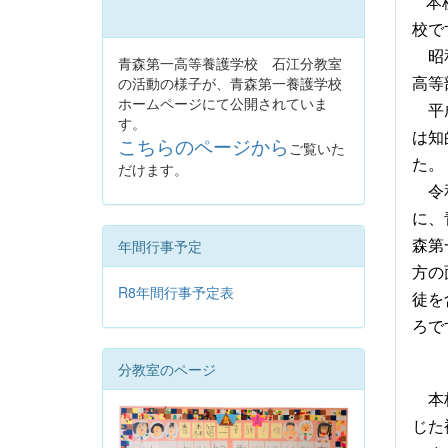
本
校で
昭和
青森第一高等養護学校 石江分教室
の活動の様子が、青森第一養護学校
高等
ホームページにて公開されていま
平成
す。
は知
こちらのページから
ご覧いた
た。
だけます。
令和
に、
年間行事予定
森第
方の
R8年間行事予定表
徒を
ろで
分教室のページ
本校
じた