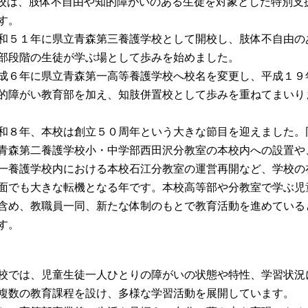
校は、肢体不自由や知的障がいのある生徒を対象とした特別支
す。
５１年に県立青森第三養護学校として開校し、肢体不自由の
部段階の生徒が学ぶ場として歩みを始めました。
６年に県立青森第一高等養護学校へ校名を変更し、平成１９
的障がい教育部を加え、知肢併置校として歩みを重ねてまいり
８年、本校は創立５０周年という大きな節目を迎えました。
青森第二養護学校小・中学部西田沢分教室の本校内への設置や
一養護学校内における本校石江分教室の運営再開など、学校の
面でも大きな転機となる年です。本校高等部や分教室で学ぶ児
含め、教職員一同、新たな体制のもとで教育活動を進めている
す。
では、児童生徒一人ひとりの障がいの状態や特性、学習状況
複数の教育課程を設け、多様な学習活動を展開しています。