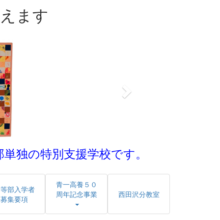
迎えます
n
e
x
t
部単独の特別支援学校です。
青一高養５０
高等部入学者
周年記念事業
西田沢分教室
募集要項