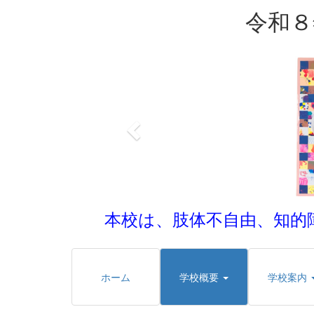
令和８
p
r
e
v
i
o
u
s
本校は、肢体不自由、知的
ホーム
学校概要
学校案内