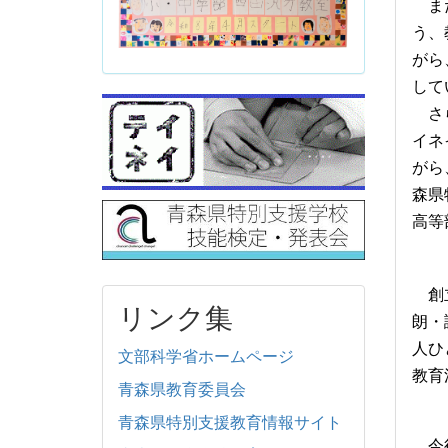
また
う、
がら
して
さら
イネ
がら
森県
高等
創立
リンク集
朗・
人ひ
文部科学省ホームページ
教育
青森県教育委員会
青森県特別支援教育情報サイト
今後