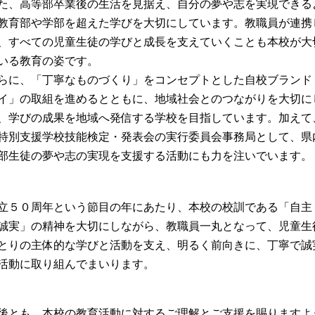
、高等部卒業後の生活を見据え、自分の夢や志を実現できる
教育部や学部を超えた学びを大切にしています。教職員が連携
、すべての児童生徒の学びと成長を支えていくことも本校が大
いる教育の姿です。
に、「丁寧なものづくり」をコンセプトとした自校ブランド
イ」の取組を進めるとともに、地域社会とのつながりを大切に
、学びの成果を地域へ発信する学校を目指しています。加えて
特別支援学校技能検定・発表会の実行委員会事務局として、県
部生徒の夢や志の実現を支援する活動にも力を注いでいます。
５０周年という節目の年にあたり、本校の校訓である「自主
誠実」の精神を大切にしながら、教職員一丸となって、児童生
とりの主体的な学びと活動を支え、明るく前向きに、丁寧で誠
活動に取り組んでまいります。
とも、本校の教育活動に対するご理解とご支援を賜りますよ